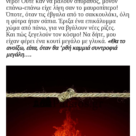
νερό! Ούτε καν να βάλουν σπύραθος, μόνον
επάνω-επάνω είχε λίγη σαν το μαυροπίπερο!
Όποτε, όταν τις έβγαλα από το σακκουλάκι, όλη
η φύτρα ήταν σάπια. Έριξα ένα επικάλυμμα
χώμα από πάνω, για να βγάλουν νέες ρίζες.
Και πώς ξεγελούν τον κόσμο! Να δήτε, μου
είχαν φέρει ένα κουτί μεγάλο με γλυκά.
«Θα το
ανοίξω, είπα, όταν θα ‘ρθή καμμιά συντροφιά
μεγάλη….