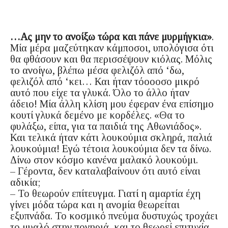
…Ας μην το ανοίξω τώρα και πάνε μυρμήγκια»
.
Μία μέρα μαζεύτηκαν κάμποσοι, υπολόγισα ότι
θα φθάσουν και θα περισσέψουν κιόλας. Μόλις
το ανοίγω, βλέπω μέσα φελιζόλ από ‘δω,
φελιζόλ από ‘κει… Και ήταν τόοοοσο μικρό
αυτό που είχε τα γλυκά. Όλο το άλλο ήταν
άδειο! Μία άλλη κλίση μου έφεραν ένα επίσημο
κουτί γλυκά δεμένο με κορδέλες. «Θα το
φυλάξω, είπα, για τα παιδιά της Αθωνιάδος».
Και τελικά ήταν κάτι λουκούμια σκληρά, παλιά
λουκούμια! Εγώ τέτοια λουκούμια δεν τα δίνω.
Δίνω στον κόσμο κανένα μαλακό λουκούμι.
– Γέροντα, δεν καταλαβαίνουν ότι αυτό είναι
αδικία;
– Το θεωρούν επίτευγμα. Γιατί η αμαρτία έχη
γίνει μόδα τώρα και η ανομία θεωρείται
εξυπνάδα. Το κοσμικό πνεύμα δυστυχώς τροχάει
το μυαλό στην πονηριά, και το θεωρεί επιτυχία