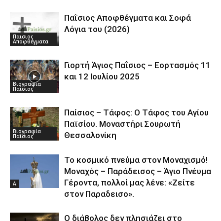
Παΐσιος Αποφθέγματα και Σοφά
Λόγια του (2026)
Παισιος
Αποφθέγματα
Γιορτή Άγιος Παΐσιος – Εορτασμός 11
και 12 Ιουλίου 2025
Βιογραφία
Παΐσιος
Παίσιος – Τάφος: Ο Τάφος του Αγίου
Παϊσίου. Μοναστήρι Σουρωτή
Βιογραφία
Θεσσαλονίκη
Παΐσιος
Το κοσμικό πνεύμα στον Μοναχισμό!
Μοναχός – Παράδεισος – Άγιο Πνέυμα
Γέροντα, πoλλοί μας λένε: «Ζείτε
Α
στον Παραδεισο».
Ο διάβολος δεν πλησιάζει στο