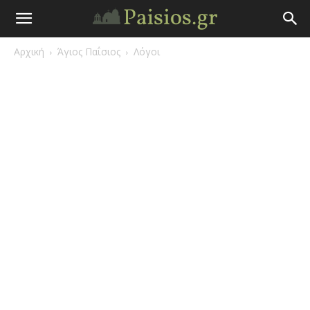
Άγιος
Αρχική
Άγιος Παΐσιος
Λόγοι
Γέροντας
Παΐσιος
|
Πάτερ
Παισιος
Προφητείες