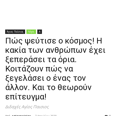
Διδαχές
Άγιος Παΐσιος
Λόγοι
Α
Πώς ψεύτισε ο κόσμος! Η
κακία των ανθρώπων έχει
ξεπεράσει τα όρια.
Κοιτάζουν πώς να
ξεγελάσει ο ένας τον
άλλον. Και το θεωρούν
επίτευγμα!
Διδαχές Αγίος Παισιος
Από
agiospaisios
-
7 Απριλίου 2020
0