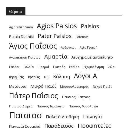
Θέματα
Agios Paisios
Paisios
Agioretiko Vima
Pater Paisios
Palaia Diathiki
Polemos
Άγιος Παΐσιος
Άνθρωποι
Αγία Γραφή
Αμαρτία
Ατυχημα με αυτοκίνητο
Αγανακτηση Παισιος
Γάλλοι
Γαλλία
Γιατροί
Γιατρός
Ελπίδα
Εξομολόγηση
Ζώα
Λόγοι Α
Κόλαση
Ιερεμίας
Ιησούς
Ιώβ
Μικρό Παιδί
Μετάνοια
Μουσουλμανισμός
Νεκρό Παιδί
Πάτερ Παΐσιος
Παισιος Γιατρος
Παισιος Δωρεά
Παισιος Τιμολογιο
Παισιος Φορολογία
Παισιοσ
Παναγία
Παλαιά Διαθήκη
Προφητείες
Παράδεισος
Παναγία Σουμελά