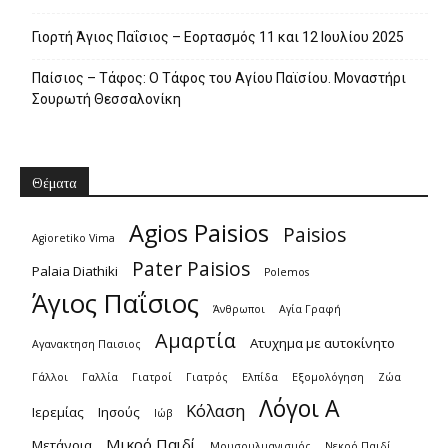
Γιορτή Άγιος Παΐσιος – Εορτασμός 11 και 12 Ιουλίου 2025
Παίσιος – Τάφος: Ο Τάφος του Αγίου Παϊσίου. Μοναστήρι
Σουρωτή Θεσσαλονίκη
Θέματα
Agios Paisios
Paisios
Agioretiko Vima
Pater Paisios
Palaia Diathiki
Polemos
Άγιος Παΐσιος
Άνθρωποι
Αγία Γραφή
Αμαρτία
Ατυχημα με αυτοκίνητο
Αγανακτηση Παισιος
Γάλλοι
Γαλλία
Γιατροί
Γιατρός
Ελπίδα
Εξομολόγηση
Ζώα
Λόγοι Α
Κόλαση
Ιερεμίας
Ιησούς
Ιώβ
Μικρό Παιδί
Μετάνοια
Μουσουλμανισμός
Νεκρό Παιδί