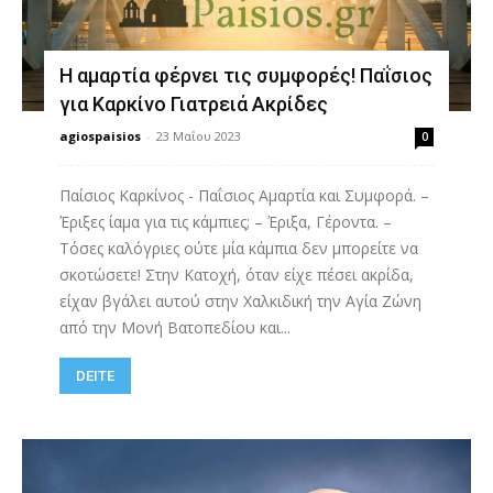
Η αμαρτία φέρνει τις συμφορές! Παΐσιος
για Καρκίνο Γιατρειά Ακρίδες
agiospaisios
-
23 Μαΐου 2023
0
Παίσιος Καρκίνος - Παΐσιος Αμαρτία και Συμφορά. –
Έριξες ίαμα για τις κάμπιες; – Έριξα, Γέροντα. –
Τόσες καλόγριες ούτε μία κάμπια δεν μπορείτε να
σκοτώσετε! Στην Κατοχή, όταν είχε πέσει ακρίδα,
είχαν βγάλει αυτού στην Χαλκιδική την Αγία Ζώνη
από την Μονή Βατοπεδίου και...
DEITE