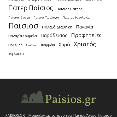
Πάτερ Παΐσιος
Παισιος Γιατρος
Παισιος Δωρεά
Παισιος Τιμολογιο
Παισιος Φορολογία
Παισιοσ
Παναγία
Παλαιά Διαθήκη
Προφητείες
Παράδεισος
Παναγία Σουμελά
Χριστός
Χαρά
Πόλεμος
Φαρμάκι
Στάβλος
κεφάλαιο 1
PAISIOS.GR - Μοιράζοντας το έργο του Πατέρα Άγιου Παΐσιου