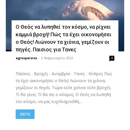
Ο Θεός να λυπηθεί τον κόσμο, να ρίχνει
καμμιά βροχή! Πώς τα έχει οικονομήσει
ο Θεός! Λιώνουν τα χιόνια, γεμίζουν οι
πηγές. Παισιος για Τανκς
agiospaisios
-
2 Φεβρουαρίου 2022
0
Παίσιος - Βροχές - Ανομβρία - Τανκς - Κύπρος Πώς
τα έχει οικονομήσει ο Θεός! Λιώνουν τα χιόνια,
γεμίζουν οι πηγές. Τώρα ούτε χιόνια ούτε βροχές.
Τί θα γίνει; Τί θα πει ο κόσμος; Ο Θεός να λυπηθή
τον κόσμο, να μας ευχπλαχνισθή,...
DEITE