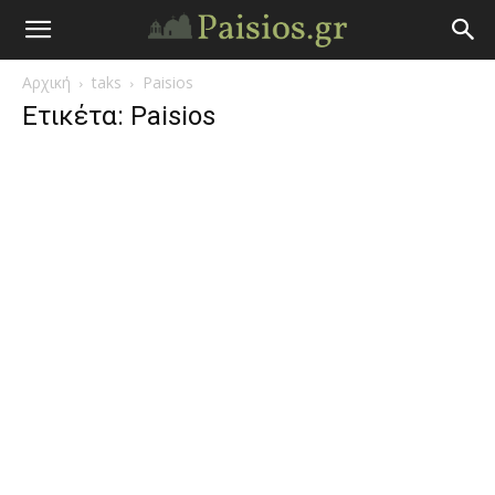
Άγιος
Αρχική
taks
Paisios
Γέροντας
Ετικέτα: Paisios
Παΐσιος
|
Πάτερ
Παισιος
Προφητείες