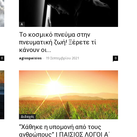
Α
Το κοσμικό πνεύμα στην
Ι
πνευματική ζωή! Ξέρετε τί
κάνουν οι...
agiospaisios
-
19 Σεπτεμβρίου 2021
0
0
Διδαχές
“Χάθηκε η υπομονή από τους
ανθρώπους” | ΠΑΙΣΙΟΣ ΛΟΓΟΙ Α΄