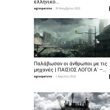
ελληνικό...
agiospaisios
-
30 Νοεμβρίου 2022
Α
Παλάβωσαν οι άνθρωποι με τις
μηχανές | ΠΑΙΣΙΟΣ ΛΟΓΟΙ Α΄ –...
agiospaisios
-
1 Απριλίου 2022