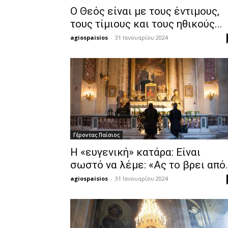
Ο Θεός είναι με τους έντιμους,
τους τίμιους και τους ηθικούς...
agiospaisios
-
31 Ιανουαρίου 2024
Γέροντας Παίσιος
Η «ευγενική» κατάρα: Είναι
σωστό να λέμε: «Ας το βρει από.
agiospaisios
-
31 Ιανουαρίου 2024