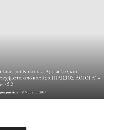
αίσιος για Κατάρες: Αρρώστιες και
τυχήματα από κατάρα | ΠΑΙΣΙΟΣ ΛΟΓΟΙ Α΄ –
εφ 5.2
giospaisios
-
8 Μαρτίου 2024