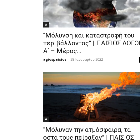
Α
“Μόλυνση και καταστροφή του
περιβάλλοντος” | ΠΑΙΣΙΟΣ ΛΟΓΟ
Α΄ – Μέρος...
agiospaisios
-
28 Ιανουαρίου 2022
Α
“Μόλυναν την ατμόσφαιρα, τα
οστά τους πείραξαν” | ΠΑΙΣΙΟΣ