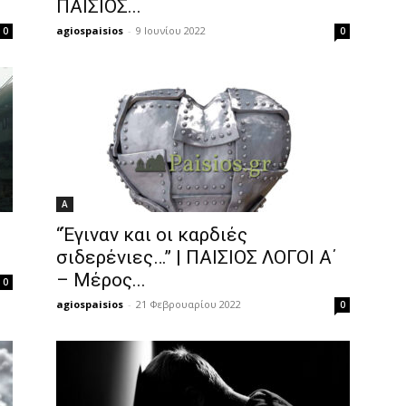
ΠΑΙΣΙΟΣ...
agiospaisios
-
9 Ιουνίου 2022
0
0
Α
“Έγιναν και οι καρδιές
σιδερένιες…” | ΠΑΙΣΙΟΣ ΛΟΓΟΙ Α΄
– Μέρος...
0
agiospaisios
-
21 Φεβρουαρίου 2022
0