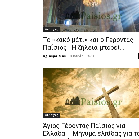
Διδαχές
Το «κακό μάτι» και ο Γέροντας
Παΐσιος | Η ζήλεια μπορεί...
agiospaisios
-
8 Ιουνίου 2023
Διδαχές
Άγιος Γέροντας Παϊσιος για
Ελλάδα – Μήνυμα ελπίδας για τ