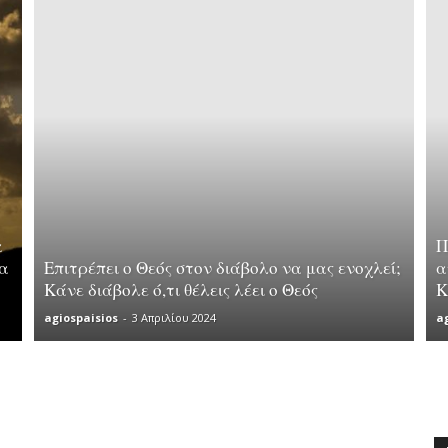
α
Π
τα
Επιτρέπει ο Θεός στον διάβολο να μας ενοχλεί;
α
Κάνε διάβολε ό,τι θέλεις λέει ο Θεός
Κ
agiospaisios
-
3 Απριλίου 2024
a