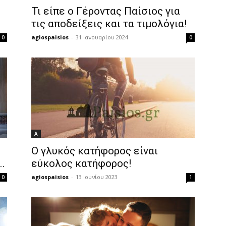
Τι είπε ο Γέροντας Παίσιος για
τις αποδείξεις και τα τιμολόγια!
agiospaisios
-
31 Ιανουαρίου 2024
0
0
Α
Ο γλυκός κατήφορος είναι
..
εύκολος κατήφορος!
agiospaisios
-
13 Ιουνίου 2023
0
1