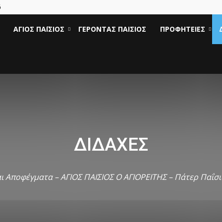
6
Άγιος
ΆΓΙΟΣ ΠΑΪ́ΣΙΟΣ
ΓΈΡΟΝΤΑΣ ΠΑΊΣΙΟΣ
ΠΡΟΦΗΤΕΊΕΣ
Γέροντας
Παΐσιος
|
ΔΙΔΑΧΈΣ
Πάτερ
αι Αποφέγματα – ΑΓΙΟΣ ΠΑΙΣΙΟΣ Ο ΑΓΙΟΡΕΙΤΗΣ – Πάτερ Παΐσι
Παισιος
Προφητείες