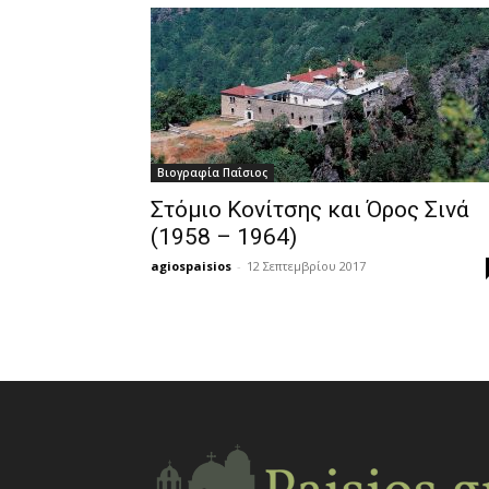
Βιογραφία Παΐσιος
Στόμιο Κονίτσης και Όρος Σινά
(1958 – 1964)
agiospaisios
-
12 Σεπτεμβρίου 2017