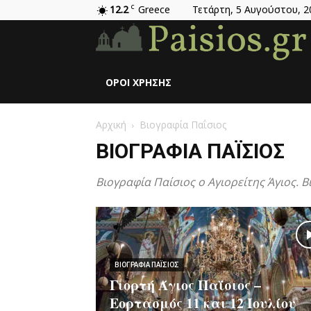
12.2
C
Greece
Τετάρτη, 5 Αυγούστου, 2
ΌΡΟΙ ΧΡΉΣΗΣ
Αρχική
Βιογραφία Παΐσιος
ΒΙΟΓΡΑΦΊΑ ΠΑΪ́ΣΙΟΣ
Βιογραφία Παίσιος ο Αγιορείτης Άγιος. Β
ΒΙΟΓΡΑΦΊΑ ΠΑΪ́ΣΙΟΣ
Γιορτή Άγιος Παΐσιος –
Εορτασμός 11 και 12 Ιουλίου