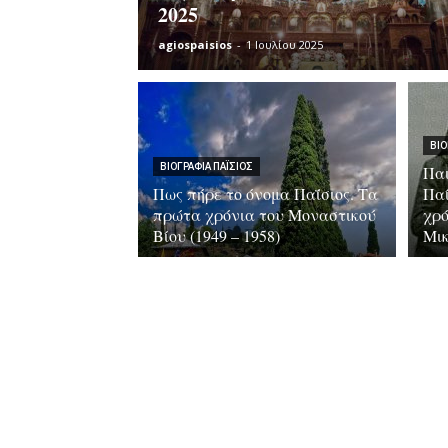
2025
agiospaisios
-
1 Ιουλίου 2025
ΒΙΟ
ΒΙΟΓΡΑΦΊΑ ΠΑΪ́ΣΙΟΣ
Παι
Πως πήρε το όνομα Παΐσιος. Τα
Παί
πρώτα χρόνια του Μοναστικού
χρό
Βίου (1949 – 1958)
Μι