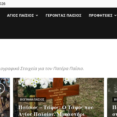
026
Άγιος
ΆΓΙΟΣ ΠΑΪ́ΣΙΟΣ
ΓΈΡΟΝΤΑΣ ΠΑΊΣΙΟΣ
ΠΡΟΦΗΤΕΊΕΣ
Γέροντας
Παΐσιος
|
ιογραφικά Στοιχεία για τον Πατέρα Παΐσιο.
Πάτερ
Παισιος
ΒΙΟΓΡΑΦΊΑ ΠΑΪ́ΣΙΟΣ
ΒΙ
Παίσιος – Τάφος: Ο Τάφος του
Π
Προφητείες
Αγίου Παϊσίου. Μοναστήρι
σ