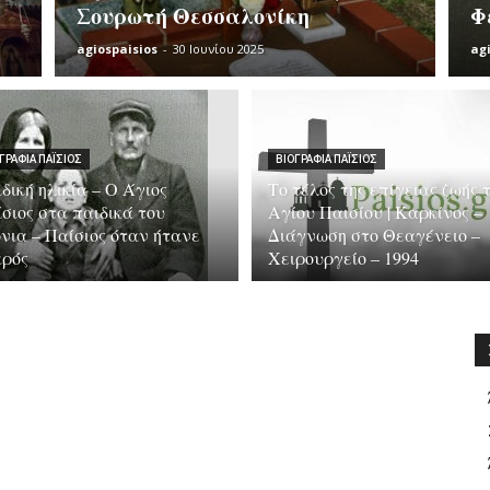
Σουρωτή Θεσσαλονίκη
Φ
Διδαχές
agiospaisios
-
30 Ιουνίου 2025
ag
ΓΡΑΦΊΑ ΠΑΪ́ΣΙΟΣ
ΒΙΟΓΡΑΦΊΑ ΠΑΪ́ΣΙΟΣ
δική ηλικία – Ο Άγιος
Το τέλος της επίγειας ζωής 
σιος στα παιδικά του
Αγίου Παισίου | Καρκίνος –
νια – Παίσιος όταν ήτανε
Διάγνωση στο Θεαγένειο –
κρός
Χειρουργείο – 1994