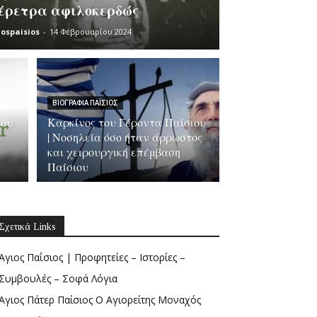
έρετρα αφιλοκερδώς
iospaisios
-
14 Φεβρουαρίου 2024
ΒΙΟΓΡΑΦΊΑ ΠΑΪ́ΣΙΟΣ
του
Καρκίνος του Γέροντα Παίσιου
| Νοσηλεία όσο ήταν άρρωστος
και χειρουργική επέμβαση
Παίσιου
Σχετικά Links
Άγιος Παΐσιος | Προφητείες – Ιστορίες –
Συμβουλές – Σοφά Λόγια
Άγιος Πάτερ Παίσιος Ο Αγιορείτης Μοναχός