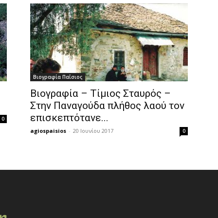
Βιογραφία Παΐσιος
Βιογραφία – Τίμιος Σταυρός –
Στην Παναγούδα πλήθος λαού τον
επισκεπτότανε...
0
agiospaisios
-
20 Ιουνίου 2017
0