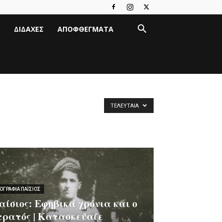
ΔΙΔΑΧΈΣ
ΑΠΟΦΘΈΓΜΑΤΑ
ΤΕΛΕΥΤΑΊΑ
ΟΓΡΑΦΊΑ ΠΑΪ́ΣΙΟΣ
αίσιος: Εφηβικά χρόνια και ο
τρατός | Κατασκεύαζε