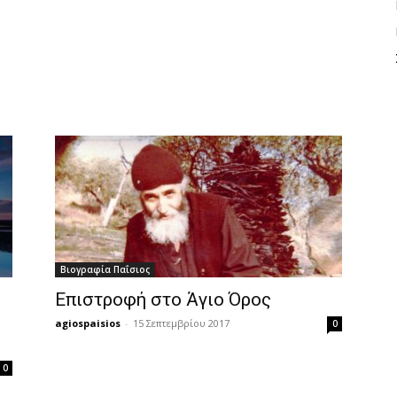
Βιογραφία Παΐσιος
Επιστροφή στο Άγιο Όρος
agiospaisios
-
15 Σεπτεμβρίου 2017
0
0