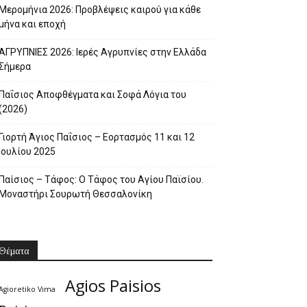
Μερομήνια 2026: Προβλέψεις καιρού για κάθε
μήνα και εποχή
ΑΓΡΥΠΝΙΕΣ 2026: Ιερές Αγρυπνίες στην Ελλάδα
Σήμερα
Παΐσιος Αποφθέγματα και Σοφά Λόγια του
(2026)
Γιορτή Άγιος Παΐσιος – Εορτασμός 11 και 12
Ιουλίου 2025
Παίσιος – Τάφος: Ο Τάφος του Αγίου Παϊσίου.
Μοναστήρι Σουρωτή Θεσσαλονίκη
Θέματα
Agios Paisios
Agioretiko Vima