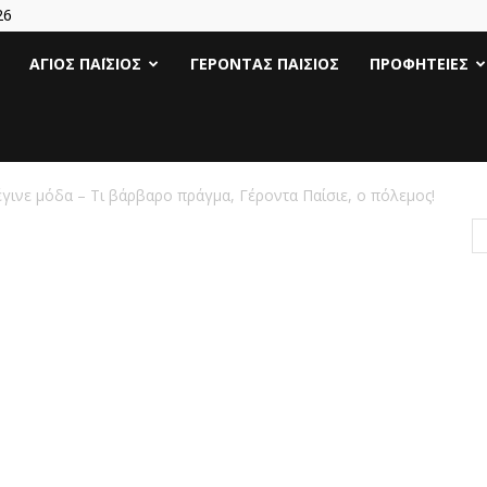
26
Άγιος
ΆΓΙΟΣ ΠΑΪ́ΣΙΟΣ
ΓΈΡΟΝΤΑΣ ΠΑΊΣΙΟΣ
ΠΡΟΦΗΤΕΊΕΣ
Γέροντας
Παΐσιος
έγινε μόδα – Τι βάρβαρο πράγμα, Γέροντα Παίσιε, ο πόλεμος!
|
Πάτερ
Παισιος
Προφητείες