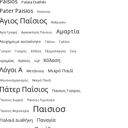
Paisios
Palaia Diathiki
Pater Paisios
Polemos
Άγιος Παΐσιος
Άνθρωποι
Αμαρτία
Αγία Γραφή
Αγανακτηση Παισιος
Ατυχημα με αυτοκίνητο
Γάλλοι
Γαλλία
Γιατροί
Γιατρός
Ελπίδα
Εξομολόγηση
Ζώα
Κόλαση
Ιερεμίας
Ιησούς
Ιώβ
Λόγοι Α
Μικρό Παιδί
Μετάνοια
Μουσουλμανισμός
Νεκρό Παιδί
Πάτερ Παΐσιος
Παισιος Γιατρος
Παισιος Δωρεά
Παισιος Τιμολογιο
Παισιοσ
Παισιος Φορολογία
Παναγία
Παλαιά Διαθήκη