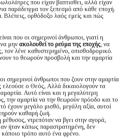
ωλολάτρες που είχαν βαπτισθει, αλλά είχαν
για παράδειγμα τον ξεπεσμό από κάθε εποχή.
. Βλέπεις, ορθόδοξο λαός εμείς και πώς
ίναι που οι σημερινοί άνθρωποι, γιατί η
 να μην
ακολουθεί το ρεύμα της εποχής
, να
ίς, τον λένε καθυστερημένο, οπισθοδρομικό.
άνουν το θεωρούν προσβολή και την αμαρτία
 οι σημερινοί άνθρωποι που ζουν στην αμαρτία
ς ελεούσε ο Θεός, Αλλά δικαιολογούν τα
αμαρτία. Αυτό είναι και η μεγαλύτερη
ς, την αμαρτία να την θεωρούν πρόοδο και το
υτό έχουν μεγάλο μισθό, μεγάλη αξία, αυτοί
τηρούν καθαρή ζωή.
 μέθυσος, ντρεπόταν να βγει στην αγορά,
, αν ήταν κάπως παραστρατημένη, δεν
ά κάποιο τρόπο αυτό ένα φρένο.