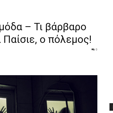
Διδαχές
 μόδα – Τι βάρβαρο
 Παίσιε, ο πόλεμος!
0