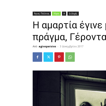
Άγιος Παΐσιος
Λόγοι
Α
Διδαχές
Η αμαρτία έγινε
πράγμα, Γέροντα
Από
agiospaisios
-
3 Δεκεμβρίου 2017