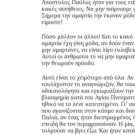
Απόστολος Παύλος ήταν για τους ειδ
κακές συνήθειες. Να μην παίρνουμε 
Σήμερα την αμαρτία την έκαναν μόδα
είμαστε!
Πόσο μάλλον οι άλλοι! Και το κακό ε
αμαρτία έχη γίνη μόδα, αν δούν έναν
μην αμαρτάνει, να είναι λίγο ευλαβε
Αυτοί οι άνθρωποι το να μην αμαρτ
την θεωρούν πρόοδο.
Αυτό είναι το χειρότερο από όλα. Αν
τουλάχιστον το αναγνώριζαν, θα του
αδικαιολόγητα και εγκωμιάζουν την 
βλασφημία κατά του Αγίου Πνεύματο
ηθικό να το λένε κατεστημένο. Γι’ α
που αγωνίζονται στον κόσμο και δια
Παλιά, αν ένας ήταν διεστραμμένος ή
επειδή θα τον περιφρονούσαν. Η μία
τολμούσε να βγει έξω. Και ήταν κατ