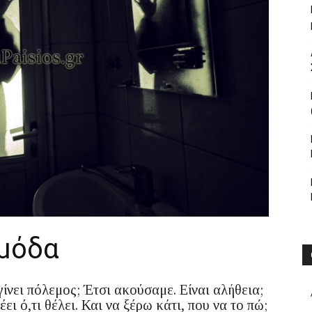
 μόδα
γίνει πόλεμος; Έτσι ακούσαμε. Είναι αλήθεια;
ει ό,τι θέλει. Και να ξέρω κάτι, που να το πώ;