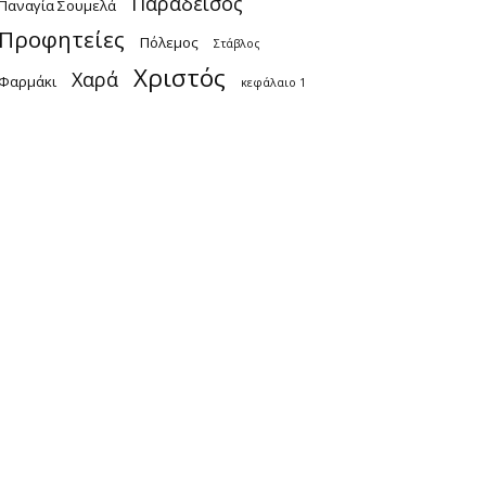
Παράδεισος
Παναγία Σουμελά
Προφητείες
Πόλεμος
Στάβλος
Χριστός
Χαρά
Φαρμάκι
κεφάλαιο 1