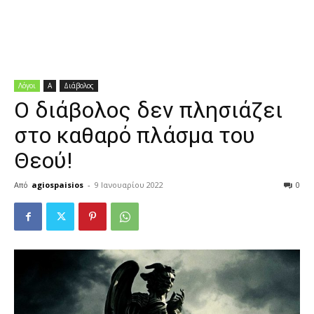
Διδαχές
Λόγοι
Α
Διάβολος
Ο διάβολος δεν πλησιάζει
στο καθαρό πλάσμα του
Θεού!
Από
agiospaisios
-
9 Ιανουαρίου 2022
0