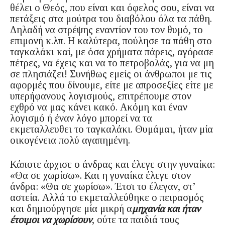
θέλει ο Θεός, που είναι και όφελος σου, είναι να
πετάξεις στα μούτρα του διαβόλου όλα τα πάθη.
Δηλαδή να στρέψης εναντίον του τον θυμό, το
επιμονή κ.λπ. Η καλύτερα, πούλησε τα πάθη στο
ταγκαλάκι καί, με όσα χρήματα πάρεις, αγόρασε
πέτρες, να έχεις και να το πετροβολάς, για να μη
σε πλησιάζει! Συνήθως εμείς οι άνθρωποι με τις
αφορμές που δίνουμε, είτε με απροσεξίες είτε με
υπερήφανους λογισμούς, επιτρέπουμε στον
εχθρό να μας κάνει κακό. Ακόμη και έναν
λογισμό ή έναν λόγο μπορεί να τα
εκμεταλλευθει το ταγκαλάκι. Θυμάμαι, ήταν μία
οικογένεια πολύ αγαπημένη.
Κάποτε άρχισε ο άνδρας και έλεγε στην γυναίκα:
«Θα σε χωρίσω». Και η γυναίκα έλεγε στον
άνδρα: «Θα σε χωρίσω». Έτσι το έλεγαν, στ’
αστεία. Αλλά το εκμεταλλεύθηκε ο πειρασμός
και δημιούργησε μία μικρή α
μηχανία και ήταν
έτοιμοι να χωρίσουν
, ούτε τα παιδιά τους