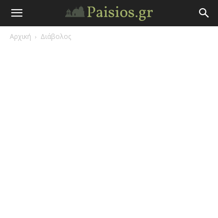
Άγιος
Αρχική
Διάβολος
Γέροντας
Παΐσιος
|
Πάτερ
Παισιος
Προφητείες