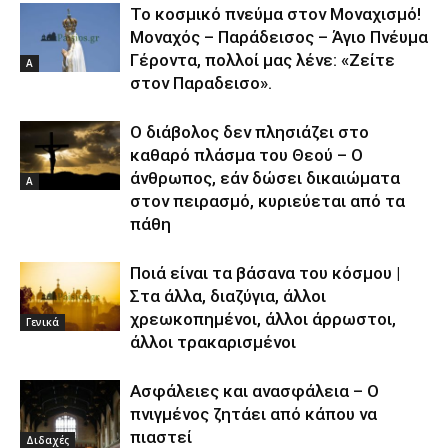
Το κοσμικό πνεύμα στον Μοναχισμό!
Μοναχός – Παράδεισος – Άγιο Πνέυμα
Γέροντα, πoλλοί μας λένε: «Ζείτε
Α
στον Παραδεισο».
Ο διάβολος δεν πλησιάζει στο
καθαρό πλάσμα του Θεού – Ο
άνθρωπος, εάν δώσει δικαιώματα
Α
στον πειρασμό, κυριεύεται από τα
πάθη
Ποιά είναι τα βάσανα του κόσμου |
Στα άλλα, διαζύγια, άλλοι
χρεωκοπημένοι, άλλοι άρρωστοι,
Γενικά
άλλοι τρακαρισμένοι
Ασφάλειες και ανασφάλεια – Ο
πνιγμένος ζητάει από κάπου να
πιαστεί
Διδαχές