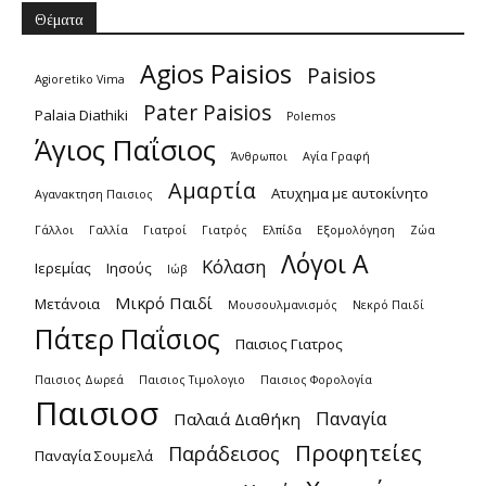
Θέματα
Agios Paisios
Paisios
Agioretiko Vima
Pater Paisios
Palaia Diathiki
Polemos
Άγιος Παΐσιος
Άνθρωποι
Αγία Γραφή
Αμαρτία
Ατυχημα με αυτοκίνητο
Αγανακτηση Παισιος
Γάλλοι
Γαλλία
Γιατροί
Γιατρός
Ελπίδα
Εξομολόγηση
Ζώα
Λόγοι Α
Κόλαση
Ιερεμίας
Ιησούς
Ιώβ
Μικρό Παιδί
Μετάνοια
Μουσουλμανισμός
Νεκρό Παιδί
Πάτερ Παΐσιος
Παισιος Γιατρος
Παισιος Δωρεά
Παισιος Τιμολογιο
Παισιος Φορολογία
Παισιοσ
Παναγία
Παλαιά Διαθήκη
Προφητείες
Παράδεισος
Παναγία Σουμελά