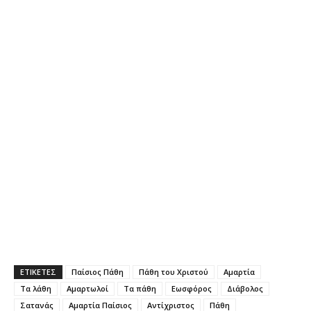
ΕΤΙΚΕΤΕΣ
Παίσιος Πάθη
Πάθη του Χριστού
Αμαρτία
Τα λάθη
Αμαρτωλοί
Τα πάθη
Εωσφόρος
Διάβολος
Σατανάς
Αμαρτία Παίσιος
Αντίχριστος
Πάθη