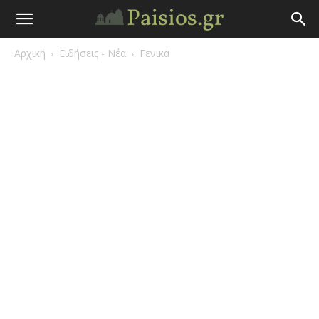
Άγιος
Αρχική
Ειδήσεις - Νέα
Γενικά
Γέροντας
Παΐσιος
|
Πάτερ
Παισιος
Προφητείες