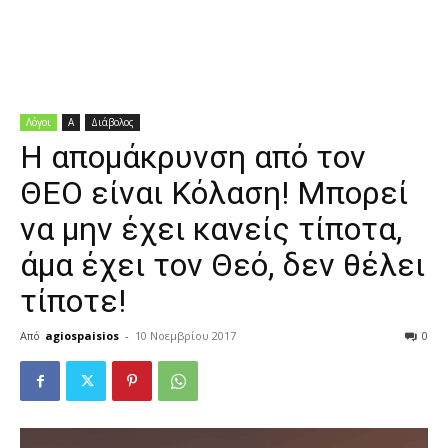
Διδαχές
Λόγοι
Α
Διάβολος
Η απομάκρυνση από τον
ΘΕΟ είναι Κόλαση! Μπορεί
να μην έχει κανείς τίποτα,
άμα έχει τον Θεό, δεν θέλει
τίποτε!
Από
agiospaisios
-
10 Νοεμβρίου 2017
0