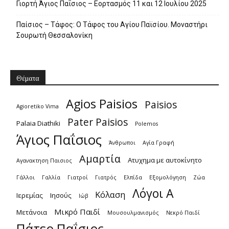
Γιορτή Άγιος Παΐσιος – Εορτασμός 11 και 12 Ιουλίου 2025
Παίσιος – Τάφος: Ο Τάφος του Αγίου Παϊσίου. Μοναστήρι
Σουρωτή Θεσσαλονίκη
Θέματα
Agios Paisios
Paisios
Agioretiko Vima
Pater Paisios
Palaia Diathiki
Polemos
Άγιος Παΐσιος
Άνθρωποι
Αγία Γραφή
Αμαρτία
Ατυχημα με αυτοκίνητο
Αγανακτηση Παισιος
Γάλλοι
Γαλλία
Γιατροί
Γιατρός
Ελπίδα
Εξομολόγηση
Ζώα
Λόγοι Α
Κόλαση
Ιερεμίας
Ιησούς
Ιώβ
Μικρό Παιδί
Μετάνοια
Μουσουλμανισμός
Νεκρό Παιδί
Πάτερ Παΐσιος