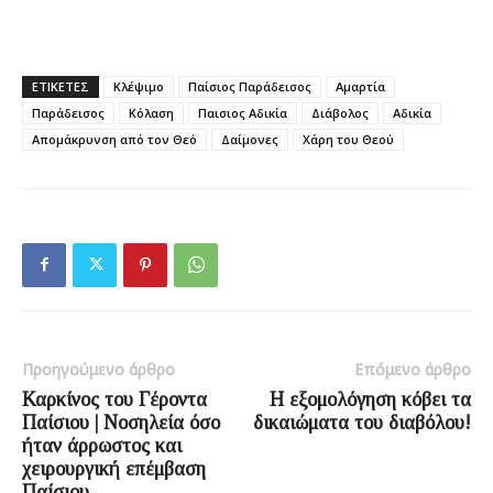
ΕΤΙΚΕΤΕΣ
Κλέψιμο
Παίσιος Παράδεισος
Αμαρτία
Παράδεισος
Κόλαση
Παισιος Αδικία
Διάβολος
Αδικία
Απομάκρυνση από τον Θεό
Δαίμονες
Χάρη του Θεού
Προηγούμενο άρθρο
Επόμενο άρθρο
Καρκίνος του Γέροντα
Η εξομολόγηση κόβει τα
Παίσιου | Νοσηλεία όσο
δικαιώματα του διαβόλου!
ήταν άρρωστος και
χειρουργική επέμβαση
Παίσιου