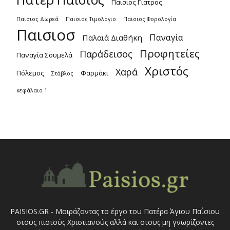
Παισιος Γιατρος
Παισιος Δωρεά
Παισιος Τιμολογιο
Παισιος Φορολογία
Παισιοσ
Παναγία
Παλαιά Διαθήκη
Προφητείες
Παράδεισος
Παναγία Σουμελά
Χριστός
Χαρά
Πόλεμος
Φαρμάκι
Στάβλος
κεφάλαιο 1
PAISIOS.GR - Μοιράζοντας το έργο του Πατέρα Άγιου Παΐσιου
στους πιστούς Χριστιανούς αλλά και στους μη γνωρίζοντες