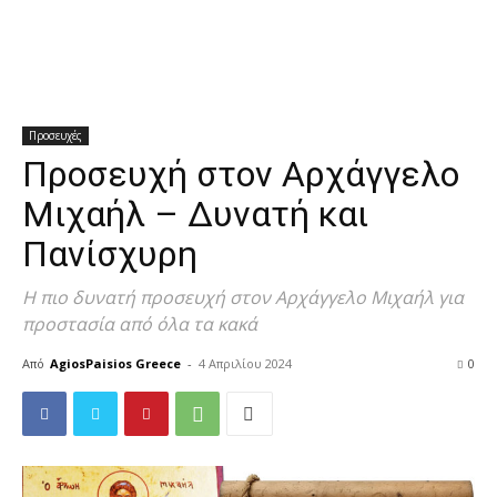
Διδαχές
Προσευχές
Προσευχή στον Αρχάγγελο
Μιχαήλ – Δυνατή και
Πανίσχυρη
Η πιο δυνατή προσευχή στον Αρχάγγελο Μιχαήλ για
προστασία από όλα τα κακά
Από
AgiosPaisios Greece
-
4 Απριλίου 2024
0