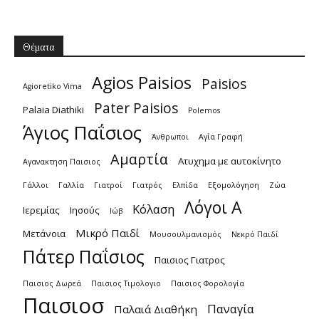
Θέματα
Agios Paisios
Paisios
Agioretiko Vima
Pater Paisios
Palaia Diathiki
Polemos
Άγιος Παΐσιος
Άνθρωποι
Αγία Γραφή
Αμαρτία
Ατυχημα με αυτοκίνητο
Αγανακτηση Παισιος
Γάλλοι
Γαλλία
Γιατροί
Γιατρός
Ελπίδα
Εξομολόγηση
Ζώα
Λόγοι Α
Κόλαση
Ιερεμίας
Ιησούς
Ιώβ
Μικρό Παιδί
Μετάνοια
Μουσουλμανισμός
Νεκρό Παιδί
Πάτερ Παΐσιος
Παισιος Γιατρος
Παισιος Δωρεά
Παισιος Τιμολογιο
Παισιος Φορολογία
Παισιοσ
Παναγία
Παλαιά Διαθήκη