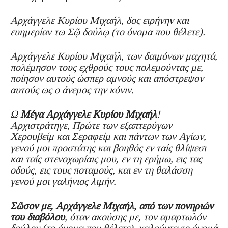
Αρχάγγελε Κυρίου Μιχαήλ, δος ειρήνην και
ευημερίαν τω Σῷ δούλῳ (το όνομα που θέλετε).
Αρχάγγελε Κυρίου Μιχαήλ, των δαιμόνων μαχητά,
πολέμησον τους εχθρούς τους πολεμούντας με,
ποίησον αυτούς ώσπερ αμνούς και απόστρεψον
αυτούς ως ο άνεμος την κόνιν.
Ω
Μέγα Αρχάγγελε Κυρίου Μιχαήλ
!
Αρχιστράτηγε, Πρώτε των εξαπτερύγων
Χερουβείμ και Σεραφείμ και πάντων των Αγίων,
γενού μοι προστάτης και βοηθός εν ταίς θλίψεσι
και ταίς στενοχωρίαις μου, εν τη ερήμω, εις τας
οδούς, εις τους ποταμούς, και εν τη θαλάσση
γενού μοι γαλήνιος λιμήν.
Σῶσον με, Αρχάγγελε Μιχαήλ, από των πονηριών
του διαβόλου
, όταν ακούσης με, τον αμαρτωλόν
δούλον (το όνομα που θέλετε), καλούντα το όνομά