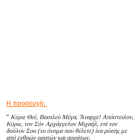
Η προσευχή:
”
Κύριε Θεέ, Βασιλεύ Μέγα, Ἄναρχε! Απόστειλον,
Κύριε, τον Σόν Αρχάγγελον Μιχαήλ, επί τον
δούλον Σου (το όνομα που θέλετε) ίνα ρύσης με
από εχθρών ορατών και αοράτων.