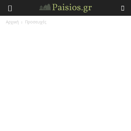
Άγιος
Αρχική
Προσευχές
Γέροντας
Παΐσιος
|
Πάτερ
Παισιος
Προφητείες