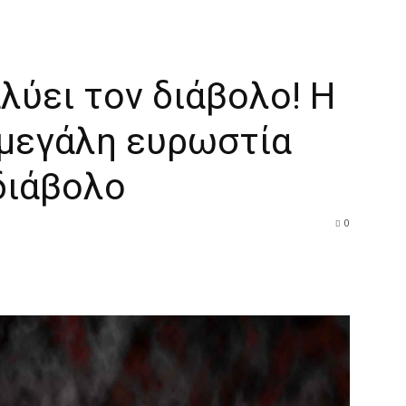
Διδαχές
λύει τον διάβολο! Η
 μεγάλη ευρωστία
 διάβολο
0