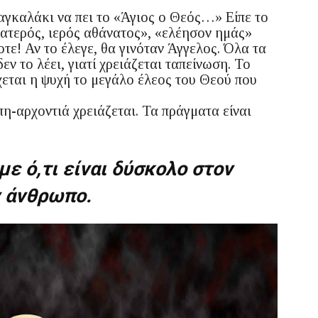
αγκαλάκι να πει το «Άγιος ο Θεός…» Είπε το
ατερός, ιερός αθάνατος», «ελέησον ημάς»
οτε! Αν το έλεγε, θα γινόταν Άγγελος. Όλα τα
εν το λέει, γιατί χρειάζεται ταπείνωση. Το
χεται η ψυχή το μεγάλο έλεος του Θεού που
η-αρχοντιά χρειάζεται. Τα πράγματα είναι
ε ό,τι είναι δύσκολο στον
ν άνθρωπο.