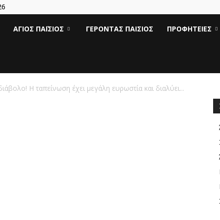
26
Άγιος
ΆΓΙΟΣ ΠΑΪ́ΣΙΟΣ
ΓΈΡΟΝΤΑΣ ΠΑΊΣΙΟΣ
ΠΡΟΦΗΤΕΊΕΣ
Γέροντας
Παΐσιος
ιάβολο! Η ταπείνωση έχει μεγάλη ευρωστία και διαλύει...
|
Πάτερ
Παισιος
Προφητείες