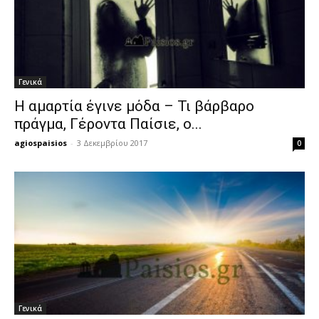
Γενικά
Η αμαρτία έγινε μόδα – Τι βάρβαρο
πράγμα, Γέροντα Παίσιε, ο...
agiospaisios
-
3 Δεκεμβρίου 2017
0
Γενικά