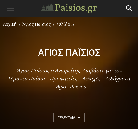
Άγιος
Αρχική
Άγιος Παΐσιος
Σελίδα 5
Γέροντας
Παΐσιος
ΆΓΙΟΣ ΠΑΪ́ΣΙΟΣ
|
‘Αγιος Παΐσιος ο Αγιορείτης. Διαβάστε για τον
Γέροντα Παΐσιο – Προφητείες – Διδαχές – Διδάγματα
Πάτερ
– Agios Paisios
Παισιος
ΤΕΛΕΥΤΑΊΑ
Προφητείες