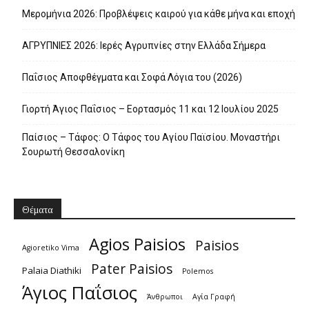
Μερομήνια 2026: Προβλέψεις καιρού για κάθε μήνα και εποχή
ΑΓΡΥΠΝΙΕΣ 2026: Ιερές Αγρυπνίες στην Ελλάδα Σήμερα
Παΐσιος Αποφθέγματα και Σοφά Λόγια του (2026)
Γιορτή Άγιος Παΐσιος – Εορτασμός 11 και 12 Ιουλίου 2025
Παίσιος – Τάφος: Ο Τάφος του Αγίου Παϊσίου. Μοναστήρι
Σουρωτή Θεσσαλονίκη
Θέματα
Agios Paisios
Paisios
Agioretiko Vima
Pater Paisios
Palaia Diathiki
Polemos
Άγιος Παΐσιος
Άνθρωποι
Αγία Γραφή