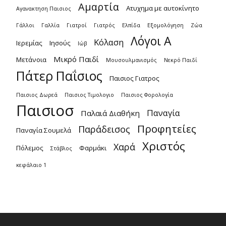
Αμαρτία
Ατυχημα με αυτοκίνητο
Αγανακτηση Παισιος
Γάλλοι
Γαλλία
Γιατροί
Γιατρός
Ελπίδα
Εξομολόγηση
Ζώα
Λόγοι Α
Κόλαση
Ιερεμίας
Ιησούς
Ιώβ
Μικρό Παιδί
Μετάνοια
Μουσουλμανισμός
Νεκρό Παιδί
Πάτερ Παΐσιος
Παισιος Γιατρος
Παισιος Δωρεά
Παισιος Τιμολογιο
Παισιος Φορολογία
Παισιοσ
Παναγία
Παλαιά Διαθήκη
Προφητείες
Παράδεισος
Παναγία Σουμελά
Χριστός
Χαρά
Πόλεμος
Φαρμάκι
Στάβλος
κεφάλαιο 1