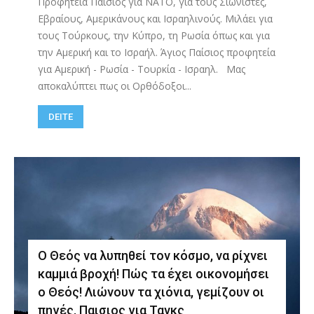
Προφητεία Παίσιος για ΝΑΤΟ, για τους Σιωνιστές,
Εβραίους, Αμερικάνους και Ισραηλινούς. Μιλάει για
τους Τούρκους, την Κύπρο, τη Ρωσία όπως και για
την Αμερική και το Ισραήλ. Άγιος Παίσιος προφητεία
για Αμερική - Ρωσία - Τουρκία - Ισραηλ. Μας
αποκαλύπτει πως οι Ορθόδοξοι...
DEITE
Ο Θεός να λυπηθεί τον κόσμο, να ρίχνει
καμμιά βροχή! Πώς τα έχει οικονομήσει
ο Θεός! Λιώνουν τα χιόνια, γεμίζουν οι
πηγές. Παισιος για Τανκς