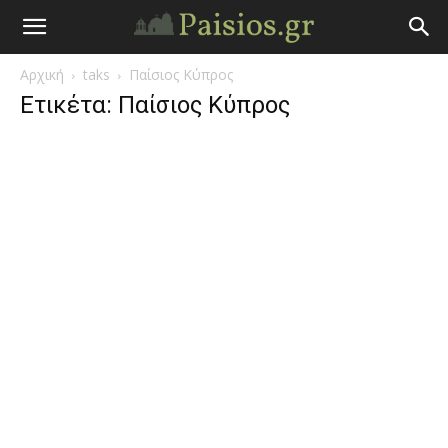
Άγιος
Αρχική
taks
Παίσιος Κύπρος
Γέροντας
Ετικέτα: Παίσιος Κύπρος
Παΐσιος
|
Πάτερ
Παισιος
Προφητείες