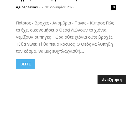
agiospaisios
-
2 Φεβρουαρίου 2022
0
Παίσιος - Βροχές - Ανομβρία - Τανκς - Κύπρος Πώς
τα έχει οικονομήσει ο Θεός! Λιώνουν τα χιόνια,
γεμίζουν οι πηγές. Τώρα ούτε χιόνια ούτε βροχές.
Τί θα γίνει; Τί θα πει ο κόσμος; Ο Θεός να λυπηθή
τον κόσμο, να μας ευχπλαχνισθή,...
DEITE