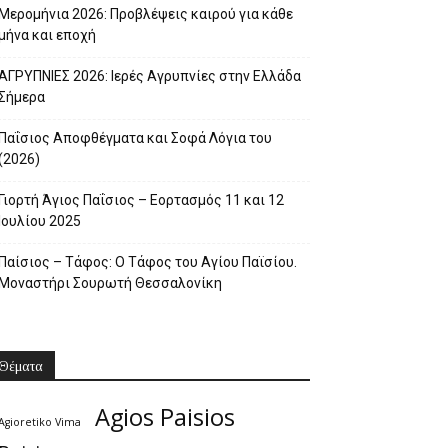
Μερομήνια 2026: Προβλέψεις καιρού για κάθε
μήνα και εποχή
ΑΓΡΥΠΝΙΕΣ 2026: Ιερές Αγρυπνίες στην Ελλάδα
Σήμερα
Παΐσιος Αποφθέγματα και Σοφά Λόγια του
(2026)
Γιορτή Άγιος Παΐσιος – Εορτασμός 11 και 12
Ιουλίου 2025
Παίσιος – Τάφος: Ο Τάφος του Αγίου Παϊσίου.
Μοναστήρι Σουρωτή Θεσσαλονίκη
Θέματα
Agios Paisios
Agioretiko Vima