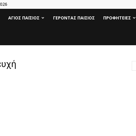
2026
Άγιος
ΆΓΙΟΣ ΠΑΪ́ΣΙΟΣ
ΓΈΡΟΝΤΑΣ ΠΑΊΣΙΟΣ
ΠΡΟΦΗΤΕΊΕΣ
Γέροντας
Παΐσιος
ευχή
|
Πάτερ
Παισιος
Προφητείες