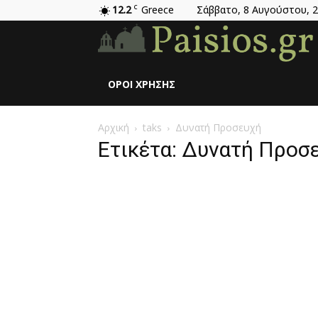
12.2
C
Greece
Σάββατο, 8 Αυγούστου, 
ΌΡΟΙ ΧΡΉΣΗΣ
Αρχική
taks
Δυνατή Προσευχή
Ετικέτα: Δυνατή Προσ