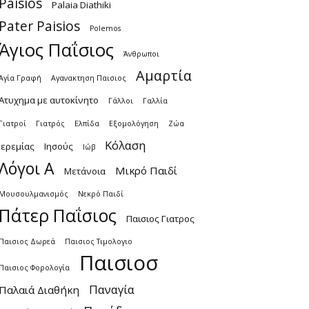
Paisios
Palaia Diathiki
Pater Paisios
Polemos
Άγιος Παΐσιος
Άνθρωποι
Αμαρτία
Αγία Γραφή
Αγανακτηση Παισιος
Ατυχημα με αυτοκίνητο
Γάλλοι
Γαλλία
Γιατροί
Γιατρός
Ελπίδα
Εξομολόγηση
Ζώα
Κόλαση
Ιερεμίας
Ιησούς
Ιώβ
Λόγοι Α
Μικρό Παιδί
Μετάνοια
Μουσουλμανισμός
Νεκρό Παιδί
Πάτερ Παΐσιος
Παισιος Γιατρος
Παισιος Δωρεά
Παισιος Τιμολογιο
Παισιοσ
Παισιος Φορολογία
Παναγία
Παλαιά Διαθήκη