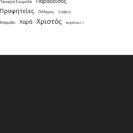
Παράδεισος
Παναγία Σουμελά
Προφητείες
Πόλεμος
Στάβλος
Χριστός
Χαρά
Φαρμάκι
κεφάλαιο 1