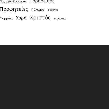
Παράδεισος
Παναγία Σουμελά
Προφητείες
Πόλεμος
Στάβλος
Χριστός
Χαρά
Φαρμάκι
κεφάλαιο 1