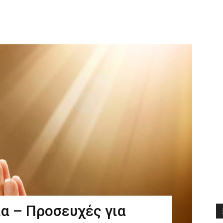
Διδαχές
ία – Προσευχές για