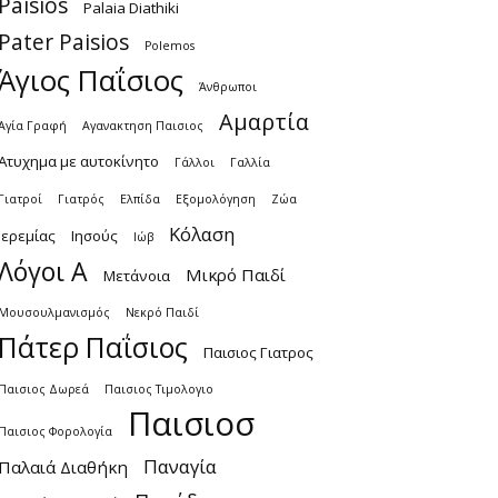
Paisios
Palaia Diathiki
Pater Paisios
Polemos
Άγιος Παΐσιος
Άνθρωποι
Αμαρτία
Αγία Γραφή
Αγανακτηση Παισιος
Ατυχημα με αυτοκίνητο
Γάλλοι
Γαλλία
Γιατροί
Γιατρός
Ελπίδα
Εξομολόγηση
Ζώα
Κόλαση
Ιερεμίας
Ιησούς
Ιώβ
Λόγοι Α
Μικρό Παιδί
Μετάνοια
Μουσουλμανισμός
Νεκρό Παιδί
Πάτερ Παΐσιος
Παισιος Γιατρος
Παισιος Δωρεά
Παισιος Τιμολογιο
Παισιοσ
Παισιος Φορολογία
Παναγία
Παλαιά Διαθήκη