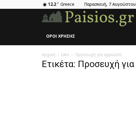
12.2
C
Greece
Παρασκευή, 7 Αυγούστου
ΌΡΟΙ ΧΡΉΣΗΣ
Αρχική
taks
Προσευχή για αρρώστο
Ετικέτα: Προσευχή γι