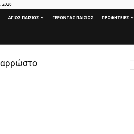
, 2026
Άγιος
ΆΓΙΟΣ ΠΑΪ́ΣΙΟΣ
ΓΈΡΟΝΤΑΣ ΠΑΊΣΙΟΣ
ΠΡΟΦΗΤΕΊΕΣ
Γέροντας
Παΐσιος
α αρρώστο
|
Πάτερ
Παισιος
Προφητείες