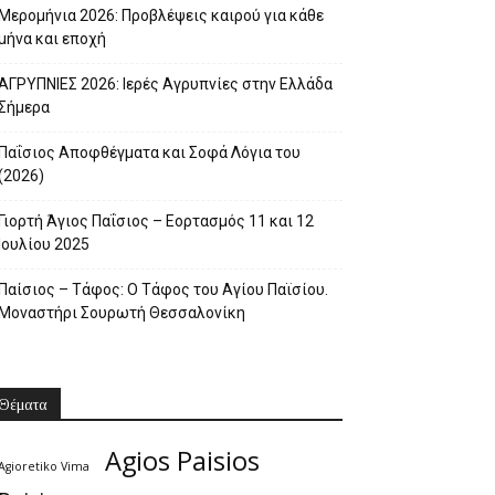
Μερομήνια 2026: Προβλέψεις καιρού για κάθε
μήνα και εποχή
ΑΓΡΥΠΝΙΕΣ 2026: Ιερές Αγρυπνίες στην Ελλάδα
Σήμερα
Παΐσιος Αποφθέγματα και Σοφά Λόγια του
(2026)
Γιορτή Άγιος Παΐσιος – Εορτασμός 11 και 12
Ιουλίου 2025
Παίσιος – Τάφος: Ο Τάφος του Αγίου Παϊσίου.
Μοναστήρι Σουρωτή Θεσσαλονίκη
Θέματα
Agios Paisios
Agioretiko Vima