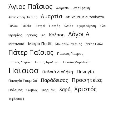
Άγιος Παΐσιος
Άνθρωποι
Αγία Γραφή
Αμαρτία
Ατυχημα με αυτοκίνητο
Αγανακτηση Παισιος
Γάλλοι
Γαλλία
Γιατροί
Γιατρός
Ελπίδα
Εξομολόγηση
Ζώα
Λόγοι Α
Κόλαση
Ιερεμίας
Ιησούς
Ιώβ
Μικρό Παιδί
Μετάνοια
Μουσουλμανισμός
Νεκρό Παιδί
Πάτερ Παΐσιος
Παισιος Γιατρος
Παισιος Δωρεά
Παισιος Τιμολογιο
Παισιος Φορολογία
Παισιοσ
Παναγία
Παλαιά Διαθήκη
Προφητείες
Παράδεισος
Παναγία Σουμελά
Χριστός
Χαρά
Πόλεμος
Φαρμάκι
Στάβλος
κεφάλαιο 1