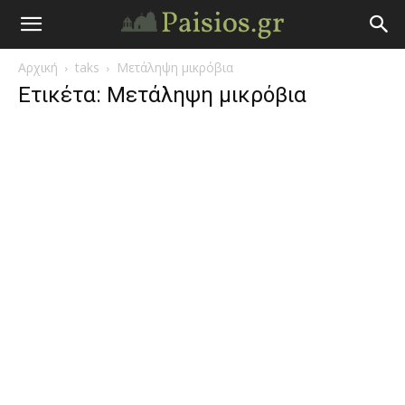
Άγιος
Αρχική
taks
Μετάληψη μικρόβια
Γέροντας
Ετικέτα: Μετάληψη μικρόβια
Παΐσιος
|
Πάτερ
Παισιος
Προφητείες