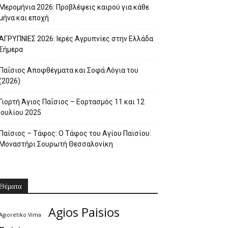
Μερομήνια 2026: Προβλέψεις καιρού για κάθε
μήνα και εποχή
ΑΓΡΥΠΝΙΕΣ 2026: Ιερές Αγρυπνίες στην Ελλάδα
Σήμερα
Παΐσιος Αποφθέγματα και Σοφά Λόγια του
(2026)
Γιορτή Άγιος Παΐσιος – Εορτασμός 11 και 12
Ιουλίου 2025
Παίσιος – Τάφος: Ο Τάφος του Αγίου Παϊσίου.
Μοναστήρι Σουρωτή Θεσσαλονίκη
Θέματα
Agios Paisios
Agioretiko Vima