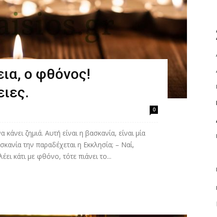
εια, ο φθόνος!
ειες.
0
α κάνει ζημιά. Αυτή είναι η βασκανία, είναι μία
σκανία την παραδέχεται η Εκκλησία; – Ναί,
έει κάτι με φθόνο, τότε πιάνει το...