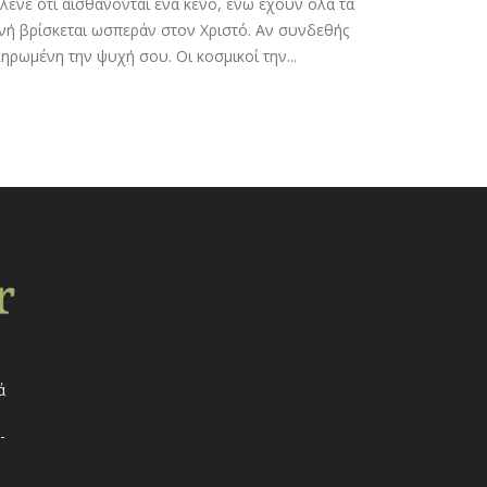
λένε ότι αισθάνονται ένα κενό, ενώ έχουν όλα τα
ονή βρίσκεται ωσπεράν στον Χριστό. Αν συνδεθής
ηρωμένη την ψυχή σου. Οι κοσμικοί την...
ά
-