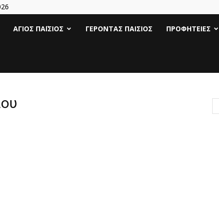
026
Άγιος
ΆΓΙΟΣ ΠΑΪ́ΣΙΟΣ
ΓΈΡΟΝΤΑΣ ΠΑΊΣΙΟΣ
ΠΡΟΦΗΤΕΊΕΣ
Γέροντας
Παΐσιος
ίου
|
Πάτερ
Παισιος
Προφητείες