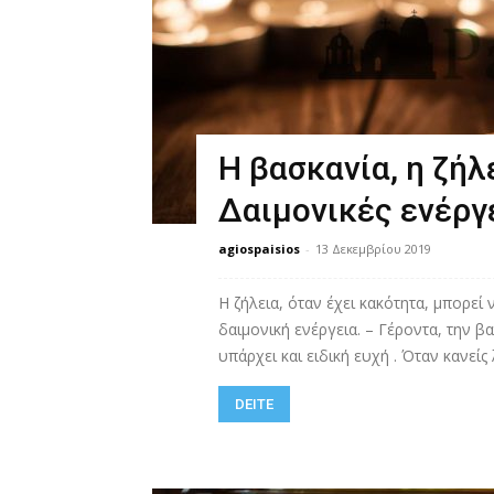
Η βασκανία, η ζήλ
Δαιμονικές ενέργ
agiospaisios
-
13 Δεκεμβρίου 2019
Η ζήλεια, όταν έχει κακότητα, μπορεί ν
δαιμονική ενέργεια. – Γέροντα, την βα
υπάρχει και ειδική ευχή . Όταν κανείς λ
DEITE