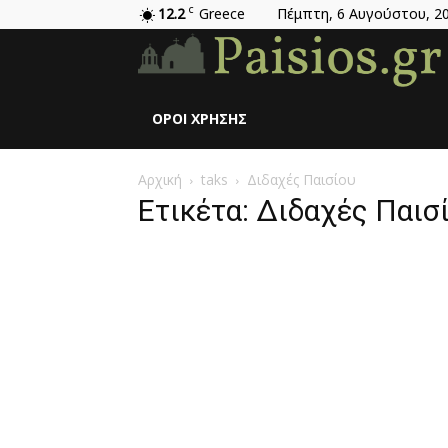
12.2
C
Greece
Πέμπτη, 6 Αυγούστου, 2
ΌΡΟΙ ΧΡΉΣΗΣ
Αρχική
taks
Διδαχές Παισίου
Ετικέτα: Διδαχές Παισ