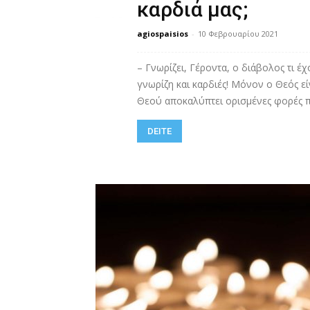
καρδιά μας;
agiospaisios
-
10 Φεβρουαρίου 2021
– Γνωρίζει, Γέροντα, ο διάβολος τι έ
γνωρίζη και καρδιές! Μόνον ο Θεός ε
Θεού αποκαλύπτει ορισμένες φορές πάλ
DEITE