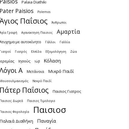
Paisios
Palaia Diathiki
Pater Paisios
Polemos
Άγιος Παΐσιος
Άνθρωποι
Αμαρτία
Αγία Γραφή
Αγανακτηση Παισιος
Ατυχημα με αυτοκίνητο
Γάλλοι
Γαλλία
Γιατροί
Γιατρός
Ελπίδα
Εξομολόγηση
Ζώα
Κόλαση
Ιερεμίας
Ιησούς
Ιώβ
Λόγοι Α
Μικρό Παιδί
Μετάνοια
Μουσουλμανισμός
Νεκρό Παιδί
Πάτερ Παΐσιος
Παισιος Γιατρος
Παισιος Δωρεά
Παισιος Τιμολογιο
Παισιοσ
Παισιος Φορολογία
Παναγία
Παλαιά Διαθήκη