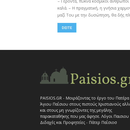
– Γέροντα, πυκνά κοσμικοί άνθρωποι 
καλά. – Η πραγματική, η γνήσια χαρμ
μαζί Του με την δυσώπηση, θα δής πλ
DEITE
PAISIOS.GR - Μοιράζοντας το έργο του Πατέρα
Άγιου Παΐσιου στους πιστούς Χριστιανούς αλλ
και στους μη γνωρίζοντες της μεγάλης
παρακαταθήκης που μας άφησε. Λόγοι Παισιου 
Διδαχές και Προφητείες - Πάτερ Παΐσιοσ