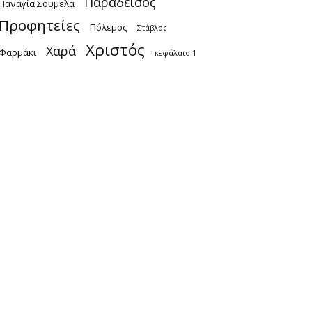
Παράδεισος
Παναγία Σουμελά
Προφητείες
Πόλεμος
Στάβλος
Χριστός
Χαρά
Φαρμάκι
κεφάλαιο 1