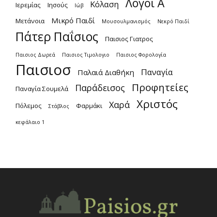
Λόγοι Α
Κόλαση
Ιερεμίας
Ιησούς
Ιώβ
Μικρό Παιδί
Μετάνοια
Μουσουλμανισμός
Νεκρό Παιδί
Πάτερ Παΐσιος
Παισιος Γιατρος
Παισιος Δωρεά
Παισιος Τιμολογιο
Παισιος Φορολογία
Παισιοσ
Παναγία
Παλαιά Διαθήκη
Προφητείες
Παράδεισος
Παναγία Σουμελά
Χριστός
Χαρά
Πόλεμος
Φαρμάκι
Στάβλος
κεφάλαιο 1