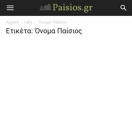
Άγιος
Αρχική
taks
Όνομα Παίσιος
Γέροντας
Ετικέτα: Όνομα Παίσιος
Παΐσιος
|
Πάτερ
Παισιος
Προφητείες