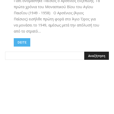
Γιατί ονομάστηκε Παΐσιος ο Αρσένιος Ενζεπίδης. Τα
πρώτα χρόνια του Μοναστικού Βίου του Αγίου
Παισΐου (1949 - 1958) Ο Αρσένιος (Άγιος
Παίσιος) εισήλθε πρώτη φορά στο Άγιο Όρος για
να μονάσει το 1949, αμέσως μετά την απόλυσή του
από το στρατό....
DEITE