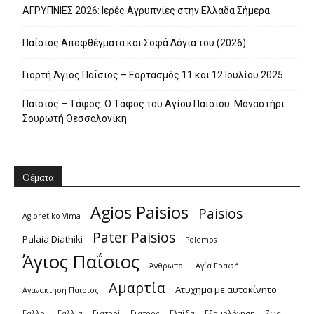
ΑΓΡΥΠΝΙΕΣ 2026: Ιερές Αγρυπνίες στην Ελλάδα Σήμερα
Παΐσιος Αποφθέγματα και Σοφά Λόγια του (2026)
Γιορτή Άγιος Παΐσιος – Εορτασμός 11 και 12 Ιουλίου 2025
Παίσιος – Τάφος: Ο Τάφος του Αγίου Παϊσίου. Μοναστήρι
Σουρωτή Θεσσαλονίκη
Θέματα
Agios Paisios
Paisios
Agioretiko Vima
Pater Paisios
Palaia Diathiki
Polemos
Άγιος Παΐσιος
Άνθρωποι
Αγία Γραφή
Αμαρτία
Ατυχημα με αυτοκίνητο
Αγανακτηση Παισιος
Γάλλοι
Γαλλία
Γιατροί
Γιατρός
Ελπίδα
Εξομολόγηση
Ζώα