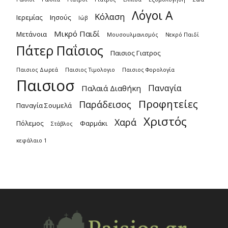
Λόγοι Α
Κόλαση
Ιερεμίας
Ιησούς
Ιώβ
Μικρό Παιδί
Μετάνοια
Μουσουλμανισμός
Νεκρό Παιδί
Πάτερ Παΐσιος
Παισιος Γιατρος
Παισιος Δωρεά
Παισιος Τιμολογιο
Παισιος Φορολογία
Παισιοσ
Παναγία
Παλαιά Διαθήκη
Προφητείες
Παράδεισος
Παναγία Σουμελά
Χριστός
Χαρά
Πόλεμος
Φαρμάκι
Στάβλος
κεφάλαιο 1