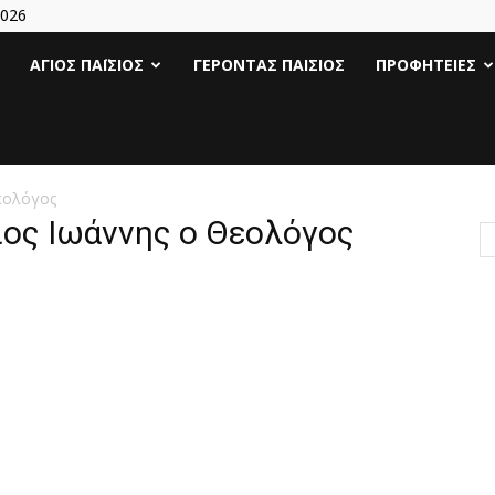
2026
Άγιος
ΆΓΙΟΣ ΠΑΪ́ΣΙΟΣ
ΓΈΡΟΝΤΑΣ ΠΑΊΣΙΟΣ
ΠΡΟΦΗΤΕΊΕΣ
Γέροντας
Παΐσιος
εολόγος
ιος Ιωάννης ο Θεολόγος
|
Πάτερ
Παισιος
Προφητείες