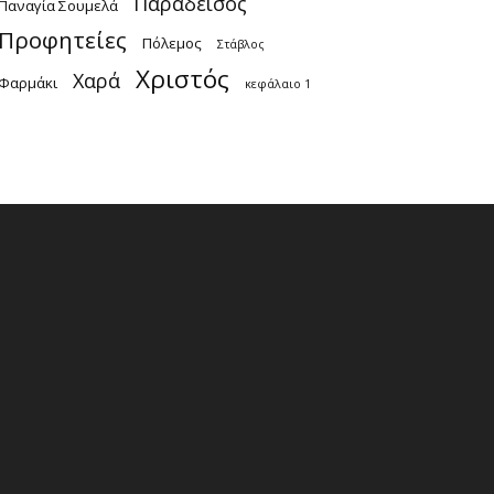
Παράδεισος
Παναγία Σουμελά
Προφητείες
Πόλεμος
Στάβλος
Χριστός
Χαρά
Φαρμάκι
κεφάλαιο 1