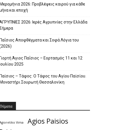
Μερομήνια 2026: Προβλέψεις καιρού για κάθε
μήνα και εποχή
ΑΓΡΥΠΝΙΕΣ 2026: Ιερές Αγρυπνίες στην Ελλάδα
Σήμερα
Παΐσιος Αποφθέγματα και Σοφά Λόγια του
(2026)
Γιορτή Άγιος Παΐσιος – Εορτασμός 11 και 12
Ιουλίου 2025
Παίσιος – Τάφος: Ο Τάφος του Αγίου Παϊσίου.
Μοναστήρι Σουρωτή Θεσσαλονίκη
Θέματα
Agios Paisios
Agioretiko Vima