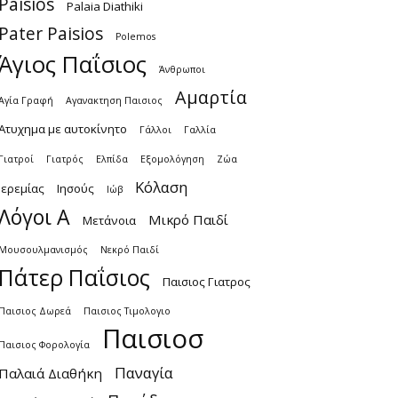
Paisios
Palaia Diathiki
Pater Paisios
Polemos
Άγιος Παΐσιος
Άνθρωποι
Αμαρτία
Αγία Γραφή
Αγανακτηση Παισιος
Ατυχημα με αυτοκίνητο
Γάλλοι
Γαλλία
Γιατροί
Γιατρός
Ελπίδα
Εξομολόγηση
Ζώα
Κόλαση
Ιερεμίας
Ιησούς
Ιώβ
Λόγοι Α
Μικρό Παιδί
Μετάνοια
Μουσουλμανισμός
Νεκρό Παιδί
Πάτερ Παΐσιος
Παισιος Γιατρος
Παισιος Δωρεά
Παισιος Τιμολογιο
Παισιοσ
Παισιος Φορολογία
Παναγία
Παλαιά Διαθήκη