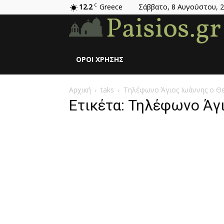
12.2
C
Greece
Σάββατο, 8 Αυγούστου, 
ΌΡΟΙ ΧΡΉΣΗΣ
Αρχική
taks
Τηλέφωνο Άγιος Ιωάννης ο Θ
Ετικέτα: Τηλέφωνο Άγ