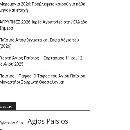
Μερομήνια 2026: Προβλέψεις καιρού για κάθε
μήνα και εποχή
ΑΓΡΥΠΝΙΕΣ 2026: Ιερές Αγρυπνίες στην Ελλάδα
Σήμερα
Παΐσιος Αποφθέγματα και Σοφά Λόγια του
(2026)
Γιορτή Άγιος Παΐσιος – Εορτασμός 11 και 12
Ιουλίου 2025
Παίσιος – Τάφος: Ο Τάφος του Αγίου Παϊσίου.
Μοναστήρι Σουρωτή Θεσσαλονίκη
Θέματα
Agios Paisios
Agioretiko Vima