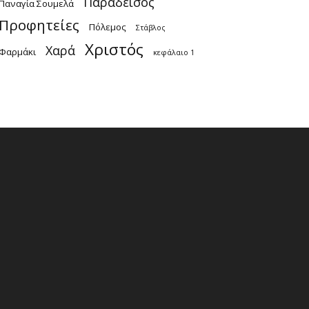
Παράδεισος
Παναγία Σουμελά
Προφητείες
Πόλεμος
Στάβλος
Χριστός
Χαρά
Φαρμάκι
κεφάλαιο 1