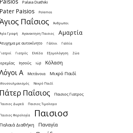
Paisios
Palaia Diathiki
Pater Paisios
Polemos
Άγιος Παΐσιος
Άνθρωποι
Αμαρτία
Αγία Γραφή
Αγανακτηση Παισιος
Ατυχημα με αυτοκίνητο
Γάλλοι
Γαλλία
Γιατροί
Γιατρός
Ελπίδα
Εξομολόγηση
Ζώα
Κόλαση
Ιερεμίας
Ιησούς
Ιώβ
Λόγοι Α
Μικρό Παιδί
Μετάνοια
Μουσουλμανισμός
Νεκρό Παιδί
Πάτερ Παΐσιος
Παισιος Γιατρος
Παισιος Δωρεά
Παισιος Τιμολογιο
Παισιοσ
Παισιος Φορολογία
Παναγία
Παλαιά Διαθήκη