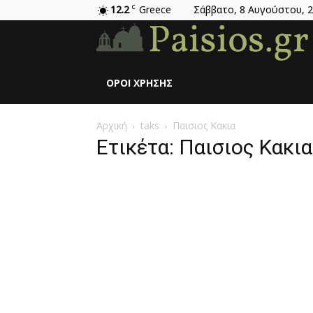
12.2
C
Greece
Σάββατο, 8 Αυγούστου, 
ΌΡΟΙ ΧΡΉΣΗΣ
Αρχική
taks
Παισιος Κακια
Ετικέτα: Παισιος Κακια