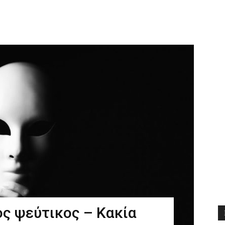
Διδαχές
ος ψεύτικος – Κακία