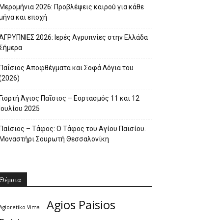
Μερομήνια 2026: Προβλέψεις καιρού για κάθε
μήνα και εποχή
ΑΓΡΥΠΝΙΕΣ 2026: Ιερές Αγρυπνίες στην Ελλάδα
Σήμερα
Παΐσιος Αποφθέγματα και Σοφά Λόγια του
(2026)
Γιορτή Άγιος Παΐσιος – Εορτασμός 11 και 12
Ιουλίου 2025
Παίσιος – Τάφος: Ο Τάφος του Αγίου Παϊσίου.
Μοναστήρι Σουρωτή Θεσσαλονίκη
Θέματα
Agios Paisios
Agioretiko Vima