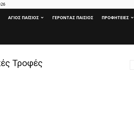
026
Άγιος
ΆΓΙΟΣ ΠΑΪ́ΣΙΟΣ
ΓΈΡΟΝΤΑΣ ΠΑΊΣΙΟΣ
ΠΡΟΦΗΤΕΊΕΣ
Γέροντας
Παΐσιος
κές Τροφές
|
Πάτερ
Παισιος
Προφητείες