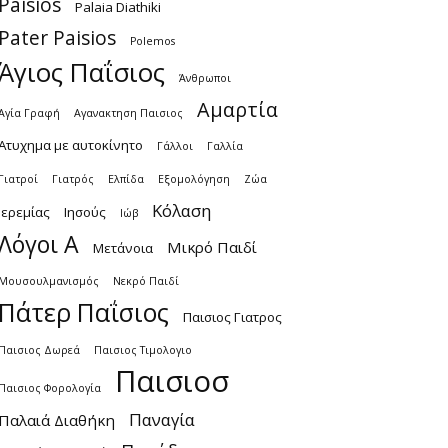
Paisios
Palaia Diathiki
Pater Paisios
Polemos
Άγιος Παΐσιος
Άνθρωποι
Αμαρτία
Αγία Γραφή
Αγανακτηση Παισιος
Ατυχημα με αυτοκίνητο
Γάλλοι
Γαλλία
Γιατροί
Γιατρός
Ελπίδα
Εξομολόγηση
Ζώα
Κόλαση
Ιερεμίας
Ιησούς
Ιώβ
Λόγοι Α
Μικρό Παιδί
Μετάνοια
Μουσουλμανισμός
Νεκρό Παιδί
Πάτερ Παΐσιος
Παισιος Γιατρος
Παισιος Δωρεά
Παισιος Τιμολογιο
Παισιοσ
Παισιος Φορολογία
Παναγία
Παλαιά Διαθήκη