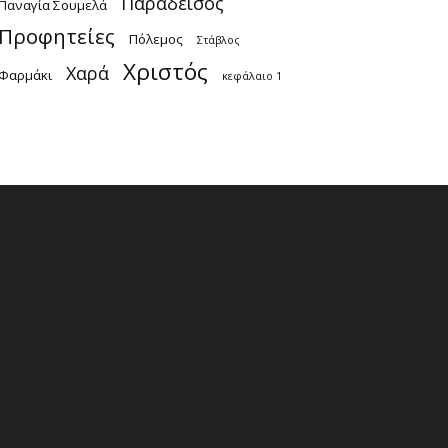
Παράδεισος
Παναγία Σουμελά
Προφητείες
Πόλεμος
Στάβλος
Χριστός
Χαρά
Φαρμάκι
κεφάλαιο 1