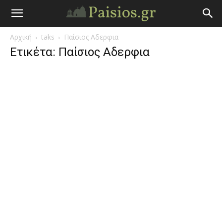
Άγιος
Αρχική
taks
Παίσιος Αδερφια
Γέροντας
Ετικέτα: Παίσιος Αδερφια
Παΐσιος
|
Πάτερ
Παισιος
Προφητείες