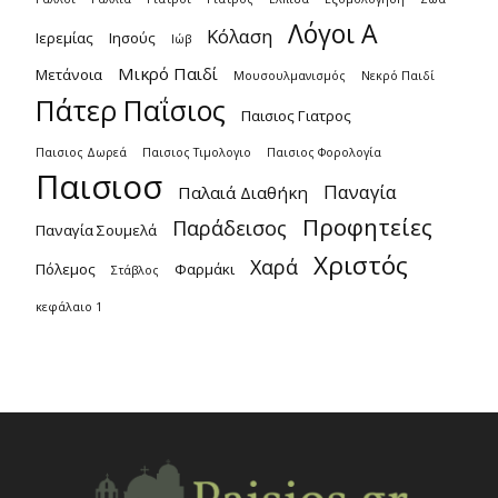
Λόγοι Α
Κόλαση
Ιερεμίας
Ιησούς
Ιώβ
Μικρό Παιδί
Μετάνοια
Μουσουλμανισμός
Νεκρό Παιδί
Πάτερ Παΐσιος
Παισιος Γιατρος
Παισιος Δωρεά
Παισιος Τιμολογιο
Παισιος Φορολογία
Παισιοσ
Παναγία
Παλαιά Διαθήκη
Προφητείες
Παράδεισος
Παναγία Σουμελά
Χριστός
Χαρά
Πόλεμος
Φαρμάκι
Στάβλος
κεφάλαιο 1