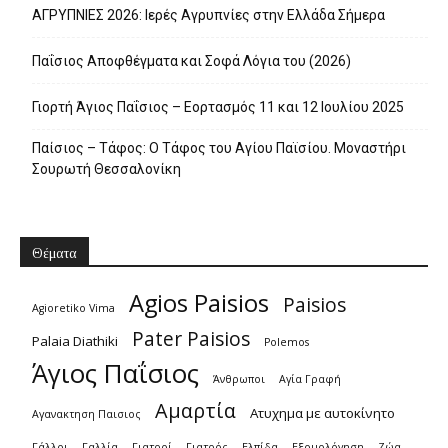
ΑΓΡΥΠΝΙΕΣ 2026: Ιερές Αγρυπνίες στην Ελλάδα Σήμερα
Παΐσιος Αποφθέγματα και Σοφά Λόγια του (2026)
Γιορτή Άγιος Παΐσιος – Εορτασμός 11 και 12 Ιουλίου 2025
Παίσιος – Τάφος: Ο Τάφος του Αγίου Παϊσίου. Μοναστήρι
Σουρωτή Θεσσαλονίκη
Θέματα
Agios Paisios
Paisios
Agioretiko Vima
Pater Paisios
Palaia Diathiki
Polemos
Άγιος Παΐσιος
Άνθρωποι
Αγία Γραφή
Αμαρτία
Ατυχημα με αυτοκίνητο
Αγανακτηση Παισιος
Γάλλοι
Γαλλία
Γιατροί
Γιατρός
Ελπίδα
Εξομολόγηση
Ζώα