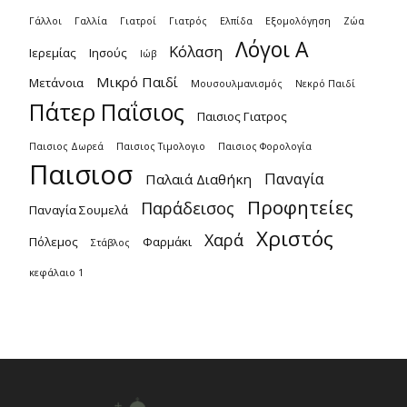
Γάλλοι
Γαλλία
Γιατροί
Γιατρός
Ελπίδα
Εξομολόγηση
Ζώα
Λόγοι Α
Κόλαση
Ιερεμίας
Ιησούς
Ιώβ
Μικρό Παιδί
Μετάνοια
Μουσουλμανισμός
Νεκρό Παιδί
Πάτερ Παΐσιος
Παισιος Γιατρος
Παισιος Δωρεά
Παισιος Τιμολογιο
Παισιος Φορολογία
Παισιοσ
Παναγία
Παλαιά Διαθήκη
Προφητείες
Παράδεισος
Παναγία Σουμελά
Χριστός
Χαρά
Πόλεμος
Φαρμάκι
Στάβλος
κεφάλαιο 1