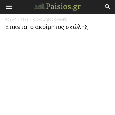
Άγιος
Αρχική
taks
ο ακοίμητος σκώληξ
Γέροντας
Ετικέτα: ο ακοίμητος σκώληξ
Παΐσιος
|
Πάτερ
Παισιος
Προφητείες