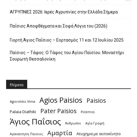
ΑΓΡΥΠΝΙΕΣ 2026: Ιερές Αγρυπνίες στην Ελλάδα Σήμερα
Παΐσιος Αποφθέγματα και Σοφά Λόγια του (2026)
Γιορτή Άγιος Παΐσιος – Εορτασμός 11 και 12 Ιουλίου 2025
Παίσιος – Τάφος: Ο Τάφος του Αγίου Παϊσίου. Μοναστήρι
Σουρωτή Θεσσαλονίκη
Θέματα
Agios Paisios
Paisios
Agioretiko Vima
Pater Paisios
Palaia Diathiki
Polemos
Άγιος Παΐσιος
Άνθρωποι
Αγία Γραφή
Αμαρτία
Ατυχημα με αυτοκίνητο
Αγανακτηση Παισιος