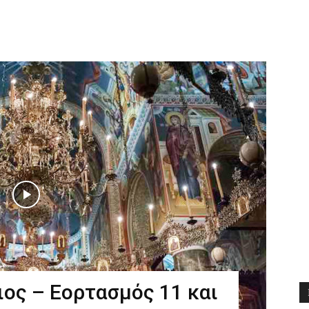
Διδαχές
ιος – Εορτασμός 11 και