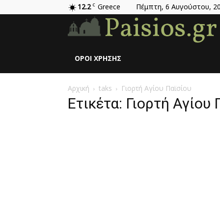
12.2
C
Greece
Πέμπτη, 6 Αυγούστου, 2
ΌΡΟΙ ΧΡΉΣΗΣ
Αρχική
taks
Γιορτή Αγίου Παϊσίου
Ετικέτα: Γιορτή Αγίου 