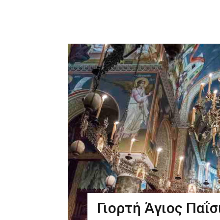
Γιορτή Άγιος Παΐσ