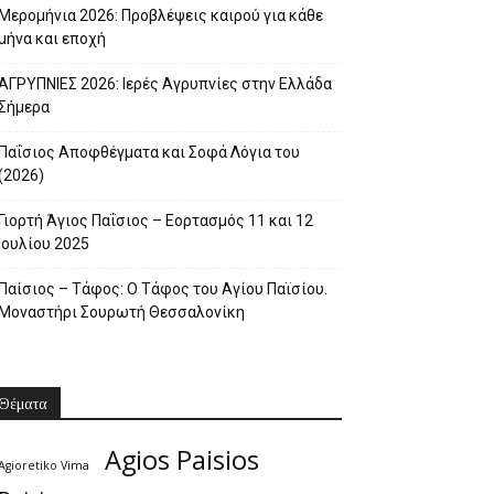
Μερομήνια 2026: Προβλέψεις καιρού για κάθε
μήνα και εποχή
ΑΓΡΥΠΝΙΕΣ 2026: Ιερές Αγρυπνίες στην Ελλάδα
Σήμερα
Παΐσιος Αποφθέγματα και Σοφά Λόγια του
(2026)
Γιορτή Άγιος Παΐσιος – Εορτασμός 11 και 12
Ιουλίου 2025
Παίσιος – Τάφος: Ο Τάφος του Αγίου Παϊσίου.
Μοναστήρι Σουρωτή Θεσσαλονίκη
Θέματα
Agios Paisios
Agioretiko Vima