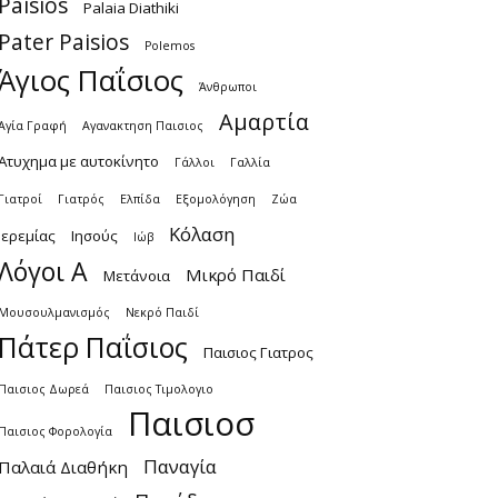
Paisios
Palaia Diathiki
Pater Paisios
Polemos
Άγιος Παΐσιος
Άνθρωποι
Αμαρτία
Αγία Γραφή
Αγανακτηση Παισιος
Ατυχημα με αυτοκίνητο
Γάλλοι
Γαλλία
Γιατροί
Γιατρός
Ελπίδα
Εξομολόγηση
Ζώα
Κόλαση
Ιερεμίας
Ιησούς
Ιώβ
Λόγοι Α
Μικρό Παιδί
Μετάνοια
Μουσουλμανισμός
Νεκρό Παιδί
Πάτερ Παΐσιος
Παισιος Γιατρος
Παισιος Δωρεά
Παισιος Τιμολογιο
Παισιοσ
Παισιος Φορολογία
Παναγία
Παλαιά Διαθήκη