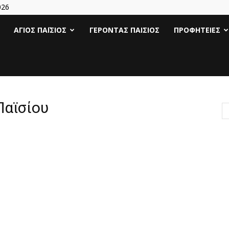
026
Άγιος
ΆΓΙΟΣ ΠΑΪ́ΣΙΟΣ
ΓΈΡΟΝΤΑΣ ΠΑΊΣΙΟΣ
ΠΡΟΦΗΤΕΊΕΣ
Γέροντας
Παΐσιος
Παϊσίου
|
Πάτερ
Παισιος
Προφητείες