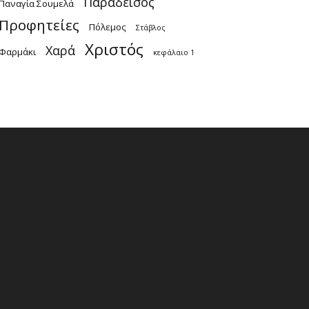
Παράδεισος
Παναγία Σουμελά
Προφητείες
Πόλεμος
Στάβλος
Χριστός
Χαρά
Φαρμάκι
κεφάλαιο 1