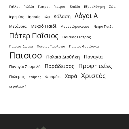
Γάλλοι
Γαλλία
Γιατροί
Γιατρός
Ελπίδα
Εξομολόγηση
Ζώα
Λόγοι Α
Κόλαση
Ιερεμίας
Ιησούς
Ιώβ
Μικρό Παιδί
Μετάνοια
Μουσουλμανισμός
Νεκρό Παιδί
Πάτερ Παΐσιος
Παισιος Γιατρος
Παισιος Δωρεά
Παισιος Τιμολογιο
Παισιος Φορολογία
Παισιοσ
Παναγία
Παλαιά Διαθήκη
Προφητείες
Παράδεισος
Παναγία Σουμελά
Χριστός
Χαρά
Πόλεμος
Φαρμάκι
Στάβλος
κεφάλαιο 1