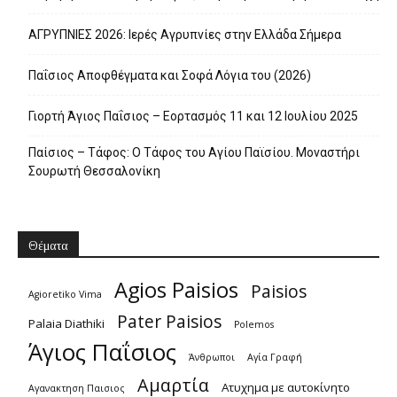
ΑΓΡΥΠΝΙΕΣ 2026: Ιερές Αγρυπνίες στην Ελλάδα Σήμερα
Παΐσιος Αποφθέγματα και Σοφά Λόγια του (2026)
Γιορτή Άγιος Παΐσιος – Εορτασμός 11 και 12 Ιουλίου 2025
Παίσιος – Τάφος: Ο Τάφος του Αγίου Παϊσίου. Μοναστήρι
Σουρωτή Θεσσαλονίκη
Θέματα
Agios Paisios
Paisios
Agioretiko Vima
Pater Paisios
Palaia Diathiki
Polemos
Άγιος Παΐσιος
Άνθρωποι
Αγία Γραφή
Αμαρτία
Ατυχημα με αυτοκίνητο
Αγανακτηση Παισιος