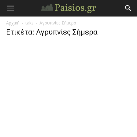
Άγιος
Αρχική
taks
Αγρυπνίες Σήμερα
Γέροντας
Ετικέτα: Αγρυπνίες Σήμερα
Παΐσιος
|
Πάτερ
Παισιος
Προφητείες