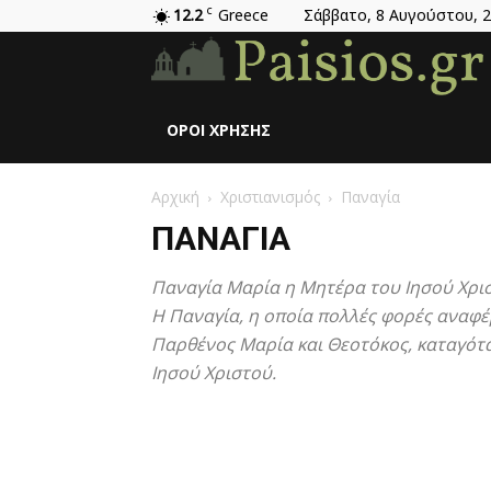
12.2
C
Greece
Σάββατο, 8 Αυγούστου, 
ΌΡΟΙ ΧΡΉΣΗΣ
Αρχική
Χριστιανισμός
Παναγία
ΠΑΝΑΓΊΑ
Παναγία Μαρία η Μητέρα του Ιησού Χρισ
Η Παναγία, η οποία πολλές φορές αναφέρεται 
Παρθένος Μαρία και Θεοτόκος, καταγότα
Ιησού Χριστού.