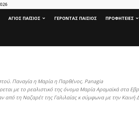
2026
Άγιος
ΆΓΙΟΣ ΠΑΪ́ΣΙΟΣ
ΓΈΡΟΝΤΑΣ ΠΑΊΣΙΟΣ
ΠΡΟΦΗΤΕΊΕΣ
Γέροντας
Παΐσιος
|
τού. Παναγία η Μαρία η Παρθένος. Panagia
με το ρεαλιστικό της όνομα Μαρία Αραμαϊκά στα Εβραϊκά: מרים, Μαρ
Πάτερ
ν από τη Ναζαρέτ της Γαλιλαίας κ σύμφωνα με την Καινή 
Παισιος
Προφητείες