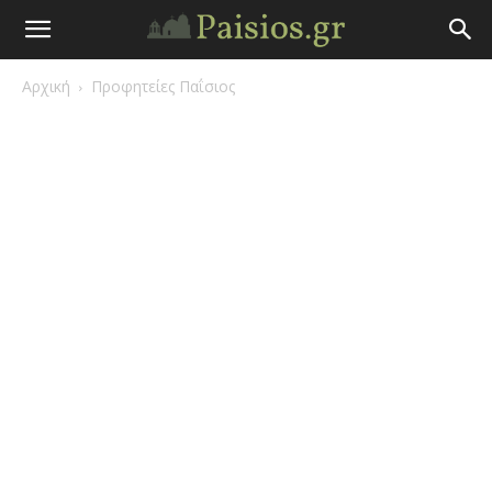
Άγιος
Αρχική
Προφητείες Παΐσιος
Γέροντας
Παΐσιος
|
Πάτερ
Παισιος
Προφητείες